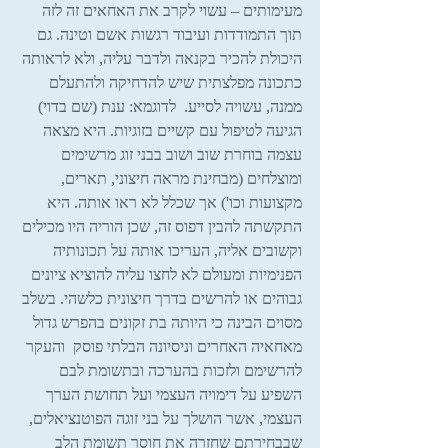
מעימותים – עשוי לקרב את האחאים זה לזה 
תוך התמודדות ועיבוד רגשות אשם וטינה. גם 
היכולת להכיר בקנאה ולדבר עליה, ולא לראותה 
כתכונה מפלצתית שיש להדחיקה ולהתעלם 
ממנה, עשויה לסייע.  לדוגמא: ענת (שם בדוי) 
הגיעה לטיפול עם קשיים בזוגיות. היא מצאה 
עצמה בוחרת שוב ושוב בבני זוג מרשימים 
ומוצלחים (מבחינת מראה חיצוני, תארים, 
מקצועות וכו') אך שכלל לא ראו אותה. היא 
התקשתה להבין דפוס זה, שכן הוריה היו מכילים 
וקשובים אליה, העריכו אותה על תכונותיה 
הפנימיות ומעולם לא לחצו עליה להוציא ציונים 
גבוהים או להרשים בדרך חיצונית כלשהי. בשלב 
מסוים הבינה כי היותה בת זקונים בהפרש גדול 
מאחאיה האחרים וניסיונה הבלתי פוסק  והעקר 
להרשימם ולזכות בהערכה ובתשומת לבם 
השפיע על דימויה העצמי ועל תחושת הערך 
העצמי, אשר הושלך על בני זוגה הפוטנציאלים, 
שבבחירתם שחזרה את חוסר תשומת הלב 