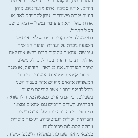
והתבגרותם, חלקומרחב מחייה משותף ואותם 
הורים, אותה סביבה, אותו מאגר גנים, אותן 
חוויות ילדות משותפות. ניתן להתייחס לאח או 
אחות כאל "
תא גזע עוברי נפשי
" – המקום שבו 
הכול התחיל.
כפי שעולה ממחקרים רבים  – לאחאים יש 
השפעה ניכרת על הגדרת  הזהות האישית 
וגיבושה. אחאים עסוקים רבות בהשוואות לאח 
או לאחות, בהזדהות, בבידול, כחלק משלב 
יצירת הנפרדות. אח כמראה - הזדהות, או מנגד 
– ניכור. קיימים ממצאים המעידים כי בתוך 
המשפחה אחאים מהווים אחד בעבור השני 
מודל לחיקוי יותר מאשר הוריהם מהווים 
בשבילם, וכי הם מהווים למעשה מקור להשוואה 
חברתית. קשרים חיוביים עם אחאים נמצאו 
כמנבאים מידה רבה יותר של הבנה רגשית 
וחברתית, יכולות קוגניטיביות, רגישות מוסרית 
ויכולת הסתגלות פסיכולוגית.
ממצאי מחקר שערכתי בנושא זה (שניצר-משיח, 