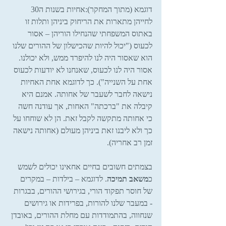
דוגמא (מתוך המחקר):אחיות בשנות ה30 
לחייהן מתארות את הריחוק ביניהן ותלות זו 
באתוס המשפחתי שהנחילו הוריהן – אסור 
לכעוס ("יכול להיות שהכישלון של ההורים שלנו 
הוא שאסור היה לנו להיפרד ממש, ולא יכולנו. 
אסור היה לנו לכעוס, שאנחנו לא יודעות לכעוס 
אחת על השנייה"). כך לדוגמא אחת האחיות 
נישאה לחבר לשעבר של אחותה. אמנם היא 
קיבלה את "ברכתה" האחות, אך עודנה חשה 
כי אחותה מתקשה לקבל זאת. הן לא שוחחו על 
כך ולא ליבנו זאת ביניהן מעולם (אחותה נישאה 
זמן רב אחריה).
בצמתים חשובים בחיים אחאינו יכולים לשמש 
כ
משאב תמיכה
. לדוגמא – בילדות – במקרים 
של חוסר תפקוד הורי, בגירושי ההורים, בבגרות 
- במעבר שלנו להורות, בפרידות או גירושים 
שנחווה, בהתמודדות עם מחלת ההורים, באובדן 