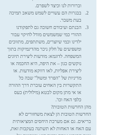
וברורות לנו וכיצד לשפרם.  
בבגרות הם עשויים לשמש משאב תמיכה 
בעת משבר.  
הבנתם ועיבודם חשובה גם לתפקודנו 
ההורי כמי שמשמשים מודל לחיקוי עבור 
ילדינו וכמי שיוצרים, משתתפים, מתווכים 
ומשפיעים על חלק ניכר מהדינמיקות בתוך 
המשפחה. לדוגמא: מודעות ליצירת תיוגים 
נוקשים כגון – את היפה, היא החכמה או 
ליצירת אפליות, לאו דווקא מודעות. או 
מדיניות של "הפרד ומשול" שבה כל 
התקשרות בין האחים עוברת דרך ההורה  
או אי מתן מקום לבטא (מילולית) כעס 
כלפי האח וכו'. 
מהן החדשות הטובות?
החדשות הטובות הן לצאת משחזורים לא 
בריאים. גם אם מערכת היחסים המציאותית 
עם האח או האחות לא תשתנה בעקבות זאת, 