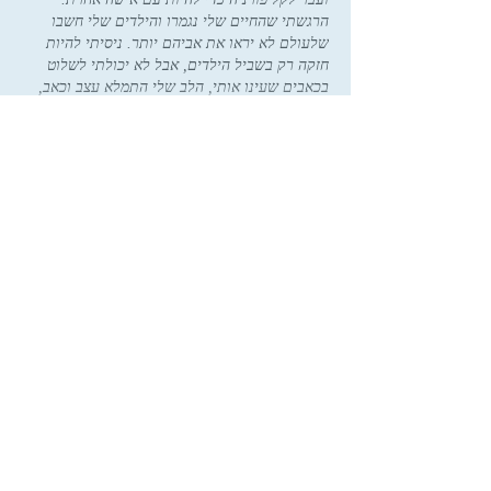
הרגשתי שהחיים שלי נגמרו והילדים שלי חשבו 
שלעולם לא יראו את אביהם יותר. ניסיתי להיות 
חזקה רק בשביל הילדים, אבל לא יכולתי לשלוט 
בכאבים שעינו אותי, הלב שלי התמלא עצב וכאב, 
כי…
Show More
Like
Reply
Featured Posts
Check back soon
Once posts are published, you’ll