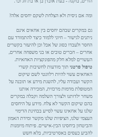
הורים, בזקנה - בעת אובדן בן או בת זוג וכו'.
ומה אם ניסית ולא הצלחת לשקם יחסים אלה?
גם במקרים שבהם יחסים בין אחאים אינם 
ניתנים לגישור – חיוני ללמוד כיצד להתמודד עם 
החסר ולעבדו כסוג של אבל וכן להיעזר בקשרים 
אחרים – חברים טובים או בני משפחה אחרים, 
העשויים למלא חלק מהפונקציות האחאיות.
טיפול פרטני
 תוך מודעות לחשיבות קשרי 
האחאים עשוי להיות רלוונטי לשם שיקום 
הקשר ועבודה עליו, להשגת מידע או תובנה על 
המטופלת מדמות מרכזית, המכירה אותנו 
משחר ילדותנו ולצורך השלמה וקבלה במקרים 
בהם שיקום הקשר לא צלח. מידע על היחסים 
שלנו על אחאינו עשוי לסייע בבחינת הדימוי 
העצמי שלנו, הציפיות שלנו מקשר ומידת האמון 
והביטחון ביחסינו הבין-אישיים. פיתוח מיומנות 
להביע כעסים באסרטיביות, בלא חשש 