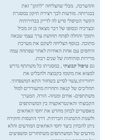
וההערכה,  מבלי שהצליחה "לתקן" זאת 
בבגרותה. מודעות לכך ויצירת תיקון במסגרת 
הקשר הטיפולי סייע לה לדייק בבחירותיה 
ובצרכיה ובסופו של דבר מצאה בן זוג מכיל 
ותומך והחלה לפתח תחושת ערך עצמי שבאה 
מתוכה. בנוסף הצליחה לשקם את מערכת 
היחסים עם אחת האחיות לאחר שפתחה עמה 
מרירות ומתיחות של שנים רבות.
גם 
טיפול קבוצתי
 , במסגרתו כל משתתף נדרש 
למצוא את מקומו בקבוצה ולהבליט את 
ייחודיותו,עשוי לסייע בשחזור התא המשפחתי. 
תהליכים של קנאה ותחרות מתעוררים למול 
משתתפים- אחים ומנחה- הורה. המערך 
הקבוצתי והאינטראקציה בין המשתתפים 
מאפשרים לבחון מחדש את יחסי האחאים 
ולשנות התנהגות חברתית. דרך התנסות וחקירה 
ניתן להבחין כיצד יחסי האחאים המודעים והלא 
מודעים של המשתתפים משתחזרים ומשפיעים 