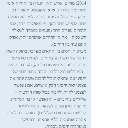
2014) מורים, שהשוואה והנגדה בין אחיות אינה 
מסתיימת בילדות, אלא היאנמשכתלאורך כל 
חייהן – מי הצליחה יותר בחייה, למי בעל מוצלח 
יותר, למי יש יותר כסף, מי מאושרת יותר, למי 
ההורים עוזרים יותר (פעמים כמסווה לשאלת 
השאלות – את מי ההורים אוהבים יותר, אפילו 
אינם עוד בין החיים).
מערכות יחסים בין אחאים מערבת בתוכה קשת 
רחבה של רגשות עוצמתיים, לעתים סותרים: 
חיבה ותיעוב, אינטימיות וריחוק, הערצה וקנאה 
– המובילים לבלבול רב. הבנה טובה יותר של 
יחסינו עם אחאינותוביל להבנה טובה יותר את 
עצמנו ואת יחסינו הבין-אישיים. אם נאפשר 
לעצמנו לחוות ולהכיר בכול טווח הרגשות – 
שליליים כחיוביים – תתאפשר קרבה אמיתית.
מודעות ומתן מקום לשנאה, קנאה (וליתר 
הרגשות הנתפסים כשליליים) תאפשר לנו לחוות 
אהבה אותנטית כלפי אחאינו, ובהמשך – 
במערכות יחסים נוספות.