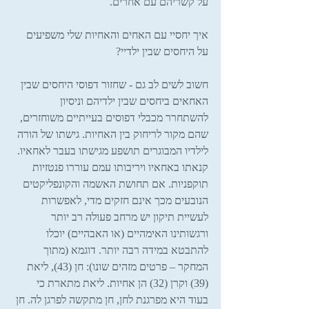
על קשריהם עם אחרים.
איך יחסיי עם האחים והאחיות שלי משפיעים 
על היחסים שבין ילדיי?
חשוב לשים לב גם - שחזור דפוסי היחסים שבין 
האחאים ביחסים שבין ילדיהם וניסיון 
להשתחרר מכבלי דפוסים בעייתיים משוחזרים, 
שהם מקור לריחוק בין האחיות. גישתו של הורה 
לילדיו המבוגרים תושפע מגישתו בעבר לאחאיו. 
קנאתו באחאיו ויריבותו עמם עוררו פנטזיות 
תוקפניות. אם תחושת האשמה והקונפליקטים 
הנובעים מכך אינם חזקים מדי, לאפשרות 
לעשיית תיקון יש מרחב פעולה רב יותר 
ורגשותינו האימהיים (או האבהיים) יוכלו 
להתבטא במידה רבה יותר. דוגמא (מתוך 
המחקר – פרטים מזהים שונו): חן (43), ליאת 
(39) וקרן (32) הן אחיות. ליאת מתארת כי 
בעוד היא מפרגנת לחן, חן מתקשה לפרגן לה. חן 