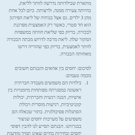
מתארת שבילדותה נדרשה לוותר לליאת, 
בהיותה צעירה ממנה, ולרצותה. כיום לכל אחת 
מהן 3 ילדים. גם אצל בנותיה של ליאת הפירגון 
הוא חד סטרי, כאשר רק האמצעית מפרגנת 
לבכורה, בדיוק כפי שליאת חוותה במשפחת 
המקור שלה. ליאת מרבה לדרוש מבתה הבכורה 
לוותר לאמצעית, בדיוק כפי שהוריה דרשו 
מאחותה הבכורה.
לסיכום: יחסים בין אחאים והבנתם חשובים 
מכמה טעמים: 
בילדות הם משמשים מעבדה חברתית 
ראשונה במסגרתה מפותחות מיומנויות בין 
אישיות, הבנה רגשית וחברתית, יכולות 
קוגניטיביות, רגישות מוסרית ויכולת 
הסתגלות פסיכולוגית. בתור שכאלה הם 
משפיעים על מערכות יחסים שניצור 
בבגרותנו. הבנתם תסייע לנו להבין דפוסי 
יחסים ובחירות בחיים שאינן תמיד מודעות 