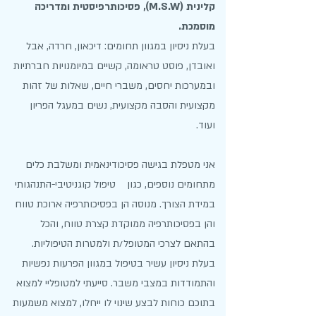
קלינית (M.S.W), פסיכותרפיסטית ומדריכה
מוסמכת.
בעלת ניסיון במגוון תחומים: דיכאון, חרדה, אבל
ואובדן, פוסט טראומה, קשיים במיומנויות חברתיות
ובמערכות יחסים, משברי חיים, שאלות של זהות
מקצועית והסבה מקצועית, נשים במעגל הפריון
ועוד.
אני מטפלת בגישה פסיכודינאמית ומשלבת כלים
מתחומים נוספים, כגון טיפול קוגניטיבי-התנהגותי
במידת הצורך. מנוסה הן בפסיכותרפיה ארוכת טווח
והן בפסיכותרפיה ממוקדת קצרת טווח, והכל
בהתאם לצרכי המטופל/ת ולמטרות הטיפוליות.
בעלת ניסיון עשיר בטיפול במגוון הפרעות נפשיות
והתמודדות במצבי משבר. סייעתי למטופליי למצוא
בתוכם כוחות לבצע שינוי לו ייחלו, למצוא משמעות