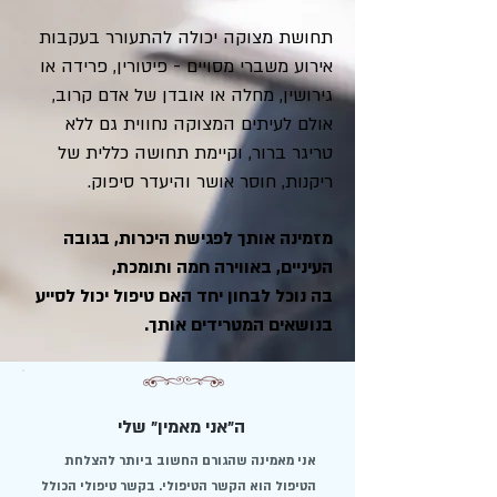
תחושת מצוקה יכולה להתעורר בעקבות
אירוע משברי מסויים - פיטורין, פרידה או
גירושין, מחלה או אובדן של אדם קרוב,
אולם לעיתים המצוקה נחווית גם ללא
טריגר ברור, וקיימת תחושה כללית של
ריקנות, חוסר אושר והיעדר סיפוק.
מזמינה אותך לפגישת היכרות, בגובה
העיניים, באווירה חמה ותומכת,
בה נוכל לבחון יחד האם טיפול יכול לסייע
בנושאים המטרידים אותך.
ה״אני מאמין״ שלי
אני מאמינה שהגורם החשוב ביותר להצלחת
הטיפול הוא הקשר הטיפולי. בקשר טיפולי הכולל