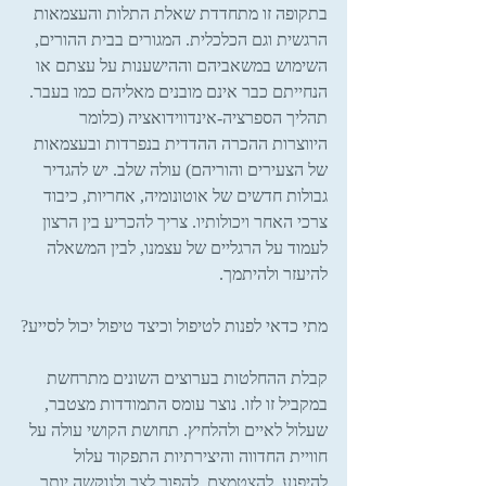
בתקופה זו מתחדדת שאלת התלות והעצמאות 
הרגשית וגם הכלכלית. המגורים בבית ההורים, 
השימוש במשאביהם וההישענות על עצתם או 
הנחייתם כבר אינם מובנים מאליהם כמו בעבר. 
תהליך הספרציה-אינדווידואציה (כלומר 
היווצרות ההכרה ההדדית בנפרדות ובעצמאות 
של הצעירים והוריהם) עולה שלב. יש להגדיר 
גבולות חדשים של אוטונומיה, אחריות, כיבוד 
צרכי האחר ויכולותיו. צריך להכריע בין הרצון 
לעמוד על הרגליים של עצמנו, לבין המשאלה 
להיעזר ולהיתמך.
מתי כדאי לפנות לטיפול וכיצד טיפול יכול לסייע?
קבלת ההחלטות בערוצים השונים מתרחשת 
במקביל זו לזו. נוצר עומס התמודדות מצטבר, 
שעלול לאיים ולהלחיץ. תחושת הקושי עולה על 
חוויית החדווה והיצירתיות התפקוד עלול 
להיפגע, להצטמצם, להפוך לצר ולנוקשה יותר, 