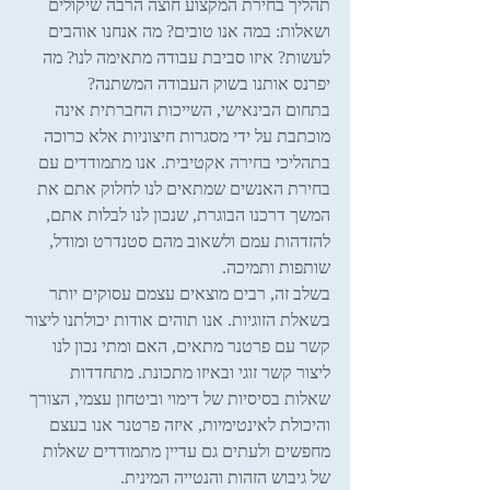
תהליך בחירת המקצוע חוצה הרבה שיקולים 
ושאלות: במה אנו טובים? מה אנחנו אוהבים 
לעשות? איזו סביבת עבודה מתאימה לנו? מה 
יפרנס אותנו בשוק העבודה המשתנה?
בתחום הבינאישי, השייכות החברתית אינה 
מוכתבת על ידי מסגרות חיצוניות אלא כרוכה 
בתהליכי בחירה אקטיבית. אנו מתמודדים עם 
בחירת האנשים שמתאים לנו לחלוק אתם את 
המשך דרכנו הבוגרת, שנכון לנו לבלות אתם, 
להזדהות עמם ולשאוב מהם סטנדרט ומודל, 
שותפות ותמיכה.
בשלב זה, רבים מוצאים עצמם עסוקים יותר 
בשאלת הזוגיות. אנו תוהים אודות יכולתנו ליצור 
קשר עם פרטנר מתאים, האם ומתי נכון לנו 
ליצור קשר זוגי ובאיזו מתכונת. מתחדדות 
שאלות בסיסיות של דימוי וביטחון עצמי, הצורך 
והיכולת לאינטימיות, איזה פרטנר אנו בעצם 
מחפשים ולעתים גם עדיין מתמודדים שאלות 
של גיבוש הזהות והנטייה המינית.